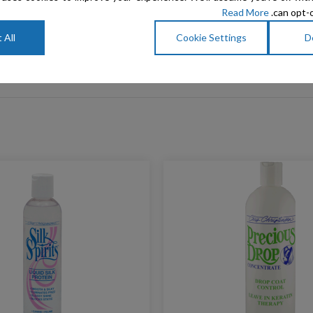
שיתוף:
Read More
can opt-o
 All
Cookie Settings
D