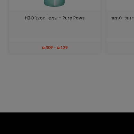
לבון משי נוזלי לגימור
Pure Paws – שמפו 'חמצן' H2O
₪
309
–
₪
129