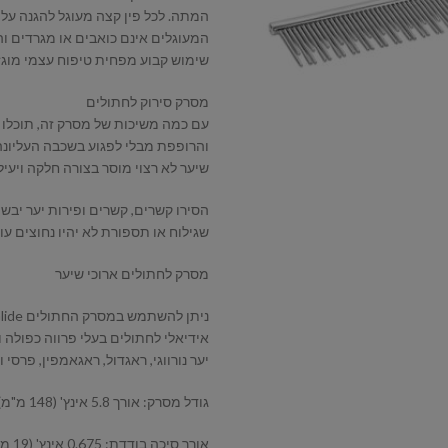
המתה. לכל פין קצה מעוגל להגנה על 
המעוגלים אינם כואבים או מגרדים וה
שימוש קבוע מפחית טיפוח עצמי מוגזם
מסרק סירוק לחתולים
עם כמה משיכות של מסרק זה, תוכלו
והרופפת מבלי לפגוע בשכבה העליונה
שיער לא רצוי מוסר בצורה חלקה ויעי
הסירו קשרים, קשרים ופירות יער יבשי
שגילוח או תספורת לא יהיו נחוצים עו
מסרק לחתולים ארוכי שיער
אידיאלי לחתולים בעלי פרווה כפולה ומ
יער נורווגי, ראגדול, ראגאמפין, פרסי
גודל מסרק: אורך 5.8 אינץ' (148 מ"מ) על רוחב 0.9 אינץ' (23 מ"מ)
אורך סיכה בודדת: 0.675 אינץ' (19 מ"מ) ו-0.55 אינץ' (14 מ"מ)