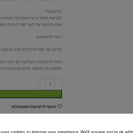
הידעתם?
הברשת חתול אינה הטכניקה הטובה ב
ואינן מגיעות עד לעור שבו הבעיה עשוי
כיצד להשתמש
סירוק יומי מסייע להדוף סבכים וסבכ
התחילו בשכבה העליונה לפי סיבי הפ
תמשכו או תמשכו, סרקו אותו בעדינות
הוסף לרשימת המשאלות
קטגוריות:
Eye Envy
,
היגיינה
,
הסרה
uses cookies to improve your experience. We'll assume you're ok with