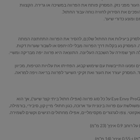
העור מפני נזק. המסרק פותח את הפרווה במשיכה או גרירה. הקצוות
ופכים את הסירוק לחוויה נוחה עבור החתול.
 ומונע כדורי שיער.
 לסרק ביעילות את החתול שלכם, להסיר את הפרווה התחתונה המתה
. המסרק נע בקלות דרך הפרווה מבלי להיתפס או לשבור שערות דקות.
לה תוך שמירה על השכבה העליונה. התוצאה היא פרווה יפה מבריקה ומשיי.
ם ומנעו התייבשות עם שימוש קבוע. הפחיתו את עלויות הטיפוח, מכיוון
ד. המסרק יעורר את העור ואת זקיקי השיער לפרווה בריאה ויפה למראה.
ניתן להשתמש במסרק החתולים Eye Envy ProGlide על כל סוג פרווה (אפילו חתול ביתי קצר שיער), אך הוא
שולשת עם פרווה בינונית עד ארוכה, כגון חתולי מיין קון, סיבירי, בורמילה,
 ואקזוטי. צפו לגרגורים מקסימליים, אפילו מחתולים רגישים וקשים לשמירה.