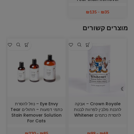
Powder for Dogs and
Cats
₪
135
–
₪
35
מוצרים קשורים
Crown Royale – אבקה
Eye Envy – נוזל להסרת
להכנת מלבין לפרוות לבנות
כתמי דמעות – חתולים Tear
להסרת כתמים Whitener
Stain Remover Solution
For Cats
₪
220
–
₪
85
₪
99
–
₪
69