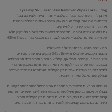
Eye Envy NR – Tear Stain Remover Wipes For Bulldog
אין בן לוויה אחר כמו הבולדוג שלכם – חמוד, צייתן ולצידכם בכל
הזדמנות. עם זאת, קפלי הגור הנאמן שלכם נאחזים בלכלוך ופסולת
אחרת ויוצרים קרקע גידול לחיידקים.
גם לגזע יש נטייה גבוהה יותר לכתמי דמעות. כדי לשמור על ניקיון מלא
של חיית המחמד שלכם – היכנסו לשגרה עם מגבוני בולדוג Eye Envy®.
מה עושים מגבוני הקמטים של בולדוג שלנו
מגבוני הקמטים של בולדוג Eye Envy® מנקים בעדינות ומסירים
הצטברות בין קמטים, חבלי אף, קפלי עור ובתוך וסביב כיסי זנב הבולדוג.
נגבו בעדינות פסולת כדי לנקות את האזור. השתמשו במגבון שני כדי
לסייע במאבק בגדילת שמרים בין הקפלים. השתמשו גם סביב העיניים
ובחלק הפנימי של האוזן החיצונית.
הנוסחה הטבעית הייחודית, המספקת את הטיפול הטוב ביותר בקמטים
בבולדוג, מכוונת באופן פעיל לשורש בעיות העור (ייצור שמרים), ושימוש
קבוע יסייע במניעת גירוי, ריחות רעים וכתמים בין הקפלים וסביב
העיניים. עם שימוש קבוע, ניתן להסיר כתמים כבר תוך שבעה ימים.