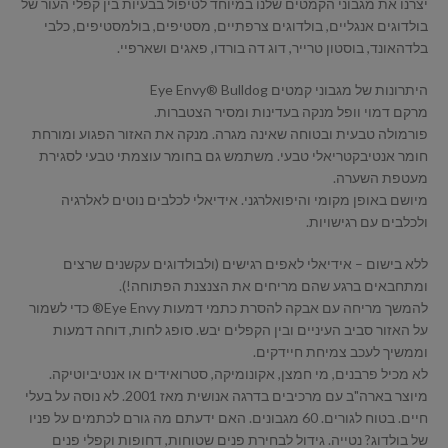
יצרנו את מגבוני הקמטים שלנו במיוחד לטיפול בבעיות בין קפלי העור של
בולדוגים אנגליים, בולדוגים צרפתיים, מסטיפים, בולמסטיפים, כלבי
בלדהאונד, בוסטון טרייר, דוג דה בורדו, פאגים ושארפיי.
היתרונות של מגבוני קמטים Eye Envy® Bulldog
מרקם דמוי וופל מנקה בעדינות ומסיר הצטברות.
פורמולה טבעית ובטוחה שאינה מגרה. מנקה את האזור הפגוע ומורחת
חומר אנטיבקטריאלי טבעי. משתמש גם בחומר עוצמתי טבעי לסגירת
מעטפת השערה.
מיושם באופן מקומי והיפואלרגני. אידיאלי לכלבים נוטים לאלרגיה
ולכלבים עם רגישויות.
ללא בישום – אידיאלי לאפים רגישים (ולבולדוגים עקשנים שרצים
ומתחבאים ברגע שהם מריחים את הצנצנת הפתוחה!).
להמשך מריחה עם אבקה להסרת כתמי דמעות Eye Envy® כדי לשמור
על האזור סביב העיניים ובין הקפלים יבש. סופג לחות, דוחה דמעות
וממשיך לעכב צמיחת חיידקים.
לא מכיל פרבנים, מי חמצן, אקונומיקה, סטרואידים או אנטיביוטיקה.
מיוצר בארה"ב עם מרכיבים בדרגה אנושית מאז 2001. לא נוסה על בעלי
חיים. בטוח לגורים. 60 מגבונים. האם ידעתם מה גורם לכתמים על פניו
של בולדוג? נטייה. גידול לבחירת פנים שטוחות, דחופות וקפלי פנים