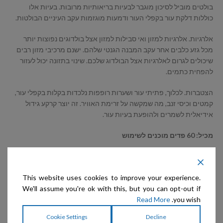
בולטים מוביל לסיכון מוגבר לבעיות בריאותיות מרובות. בעיות אלו
כוללות דלקת עור בקפלי העור ודמעות מוגזמות עקב העיניים הבולטות.
אלרגיות. אלרגיות למזון ואי סבילות למזון אצל בולדוגים נפוצות יותר
מכל גזע כלבים אחר עקב המבנה הגנטי שלהם. ישנם מרכיבי מזון רבים
שיכולים לגרום לאלרגיות אצל הבולדוג שלכם. שינוי בתזונה יכול לעזור
להפחית כתמים.
הצטברות. לכלוך, פתיתי עור ושערות רופפות נלכדות בקלות בקפלי עור,
קמטים וכיסי זנב, מה שמקשה על זרימת האוויר. זה יוצר קרקע גידול
אידיאלית לשמרים ולהופעת בעיות עור.
מכיל: 60 פדים מוכנים לשימוש
This website uses cookies to improve your experience.
הוספה לסל
We'll assume you're ok with this, but you can opt-out if
הוסף לרשימת המשאלות
Read More
you wish.
Cookie Settings
Decline