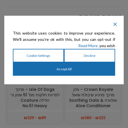
מוצרים קשורים
This website uses cookies to improve your experience.
מבצע
מבצע
We'll assume you're ok with this, but you can opt-out if
Read More
you wish.
Cookie Settings
Decline
Accept All
Crown Royale – גלון
Isle Of Dogs – מרכך
מרכך מרגיע שיבולת שועל
לפרוות חלקות מס' 51 שמן נר
ואלוורה Soothing Oats &
הלילה Coature
No.51 Heavy
Aloe Conditioner
Conditioner – With
Aloe, Rosemary And
₪
329
–
₪
89
₪
580
–
₪
325
Lavender