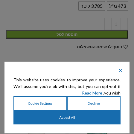
473 מ"ל
3.785 ליטר
הוספה לסל
הוסף לרשימת המשאלות
מק"ט:
אין מידע
קטגוריות:
EZ-Groom
,
לשימוש יום יומי וניקוי עמוק
This website uses cookies to improve your experience.
שיתוף:
We'll assume you're ok with this, but you can opt-out if
Read More
you wish.
Cookie Settings
Decline
מוצרים קשורים
Accept All
מבצע
מ