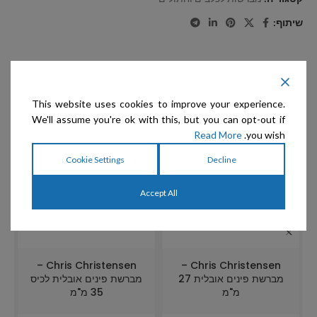
שיתוף:
מוצרים קשורים
This website uses cookies to improve your experience.
We'll assume you're ok with this, but you can opt-out if
מבצע
מבצע
מ
Read More
you wish.
א
Cookie Settings
Decline
Accept All
Chris Christensen –
Chris Christensen –
מברשת פינים אובלית 27
מברשת פינים אובלית לכיס
מ"מ
35 מ"מ