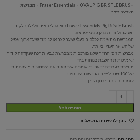
Fraser Essentials – OVAL PIG BRISTLE BRUSH – מברשת
משיער חזיר.
Fraser Essentials Pig Bristle Brush הוא הכלי האידיאלי להחלקת
השיער וליצירת ברק טבעי יפהפה.
המברשת מתאימה לכלבים בעלי שיער קצר או לגימור שיער ארוך אפילן
של השיער העדין ביותר.
מברשות זיפי החזיר שלנו מורכבות ממברשת טבעית רכה שנקדחה לידית
עץ איכותית היושבת בנוחות ביד.
מיוצרת בעבודת יד על ידי אומנים אירופאים עם היסטוריה משפחתית
של 100 שנה לייצור מברשות איכותיות
עומדת היטב במבחן הזמן.
הוספה לסל
הוסף לרשימת המשאלות
קטגוריה:
מברשות לכלבים וחתולים