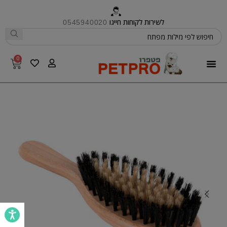
לשירות לקוחות חייגו
0545940020
0
פטפרו CARE