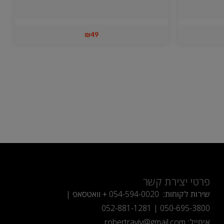
₪
49
פרטי יצירת קשר
שירות לקוחות:
054-594-0020
+ וואטסאפ |
052-881-1281
|
050-695-3800
אימייל:
robertraviv@gmail.com