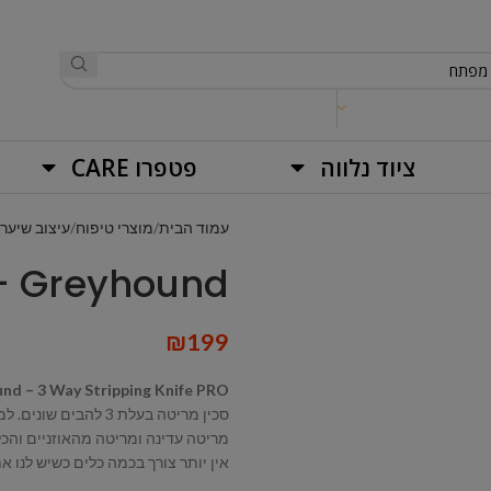
ציוד נלווה
פטפרו CARE
עמוד הבית
מוצרי טיפוח
עיצוב שיער
Greyhound – סכין מריטה 3 צדדים PRO
₪
199
und – 3 Way Stripping Knife PRO
סכין מריטה בעלת 3 להבים שונים. למריטה מקסימלית,
מריטה עדינה ומריטה מהאוזניים והכל
אין יותר צורך בכמה כלים כשיש לנו את