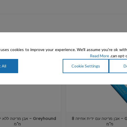
uses cookies to improve your experience. We'll assume you're ok with
Read More
can opt-o
 All
Cookie Settings
D
Greyhound – אבן מריטה עם ידית אחיזה 8
מ"מ
מ"מ