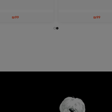
₪
99
₪
99