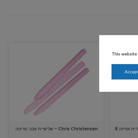
This website 
Accept
Greyhound – אבן מריטה ללא ידית אחיזה 8
Chris Christensen – שלישיית אבני מריטה