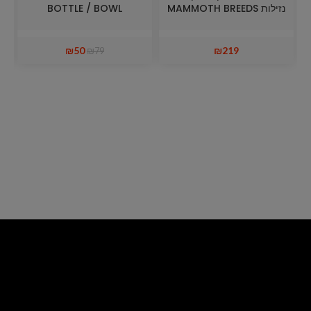
נזילות MAMMOTH BREEDS
BOTTLE / BOWL
A
₪
50
₪
219
₪
79