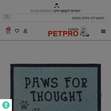
לשירות לקוחות חייגו
0545940020
0
פטפרו CARE