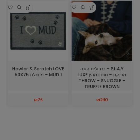
P.L.A.Y – כרבולית הגנה
Howler & Scratch LOVE
S
מפנקת – חום כמהין LUXE
MUD 1 – מחצלת 50X75
THROW – SNUGGLE –
TRUFFLE BROWN
₪
75
₪
240