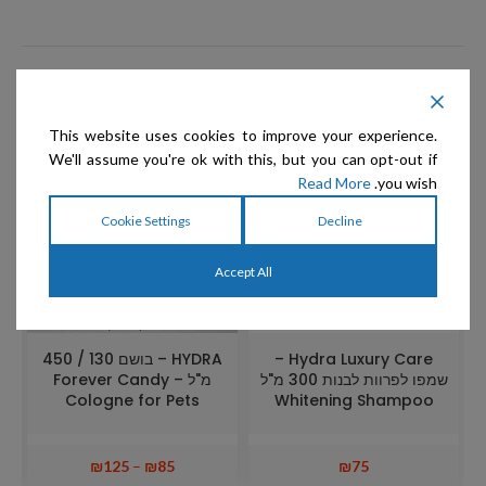
מוצרים קשורים
This website uses cookies to improve your experience.
We'll assume you're ok with this, but you can opt-out if
Read More
you wish.
Cookie Settings
Decline
Accept All
Hydra Luxury Care –
HYDRA – בושם 130 / 450
שמפו לפרוות לבנות 300 מ"ל
מ"ל Forever Candy –
Cologne for Pets
Whitening Shampoo
₪
125
–
₪
85
₪
75