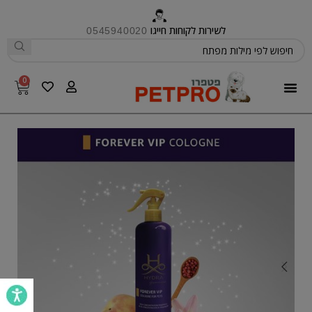
לשירות לקוחות חייגו
0545940020
0
פטפרו CARE