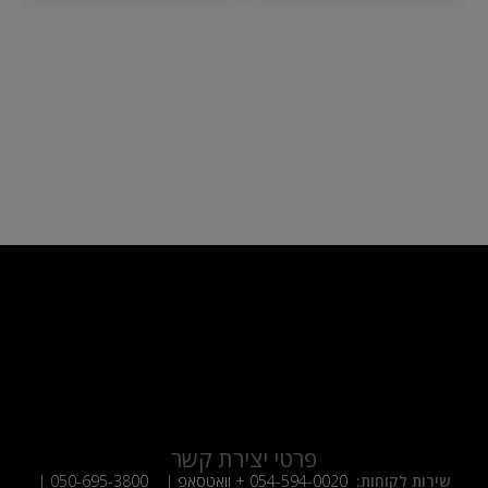
פרטי יצירת קשר
שירות לקוחות:
054-594-0020
+ וואטסאפ |
050-695-3800
|