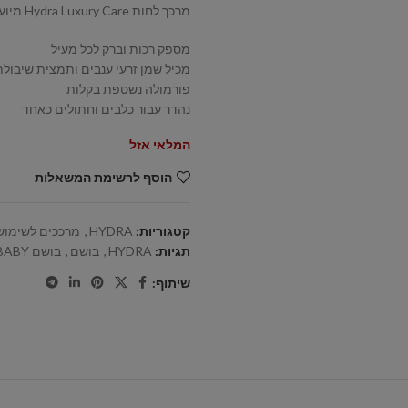
מרכך לחות Hydra Luxury Care מיועד הן לחתולים והן לכלבים מכל הגזעים וסוגי הפרווה.
מספק רכות וברק לכל מעיל
מכיל שמן זרעי ענבים ותמצית שיבול
פורמולה נשטפת בקלות
נהדר עבור כלבים וחתולים כאחד
המלאי אזל
הוסף לרשימת המשאלות
קטגוריות:
HYDRA
,
מרככים לשימוש 
תגיות:
HYDRA
,
בושם
,
בושם BABY
שיתוף: