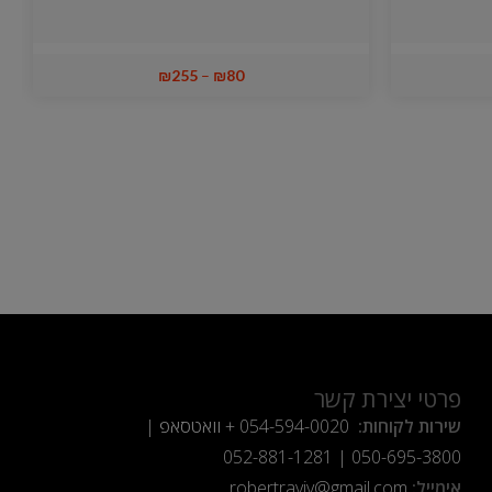
₪
255
–
₪
80
פרטי יצירת קשר
שירות לקוחות:
054-594-0020
+ וואטסאפ |
052-881-1281
|
050-695-3800
אימייל:
robertraviv@gmail.com