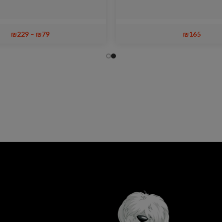
₪
229
–
₪
79
₪
165