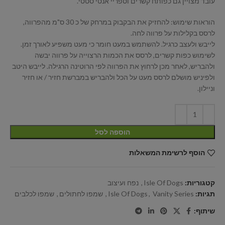
עובד מצויין גם כפותח קשרים וספריי אנטי סטטי.
הוראות שימוש: להחזיק את הבקבוק במרחק של כ 30 ס"מ מהפרווה,
לרסס בקלילות על פרווה לחה.
לייבש ולעצב כרגיל. להשתמש במעט חומר כי מעט משפיע לאורך זמן.
לשימוש כפות קשרים, לרסס את הכמות הרצוייה על פרווה יבשה
ולהבריש, לאחר מכן לרחוץ את הפרווה לפי הרוטינה הרגילה. לייבש היטב
ולפיניש מושלם לרסס מעט על הכל ולהבריש במברשת חזיר / או חזיר
וניילון.
הוספה לסל
הוסף לרשימת המשאלות
קטגוריות:
Isle Of Dogs
,
נפח ועיצוב
תגיות:
Vanity Series
,
Isle Of Dogs
,
שמפו לחתולים
,
שמפו לכלבים
שיתוף: