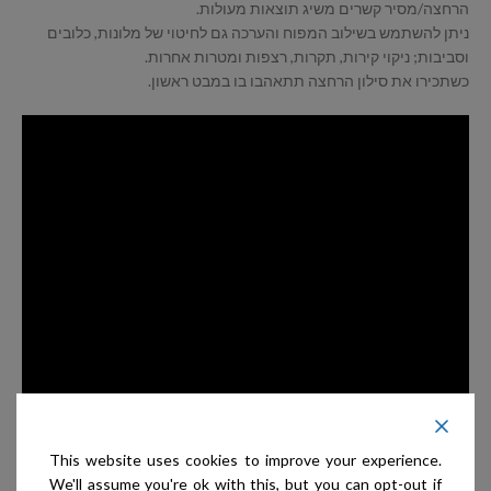
הרחצה/מסיר קשרים משיג תוצאות מעולות.
ניתן להשתמש בשילוב המפוח והערכה גם לחיטוי של מלונות, כלובים
וסביבות; ניקוי קירות, תקרות, רצפות ומטרות אחרות.
כשתכירו את סילון הרחצה תתאהבו בו במבט ראשון.
This website uses cookies to improve your experience.
We'll assume you're ok with this, but you can opt-out if