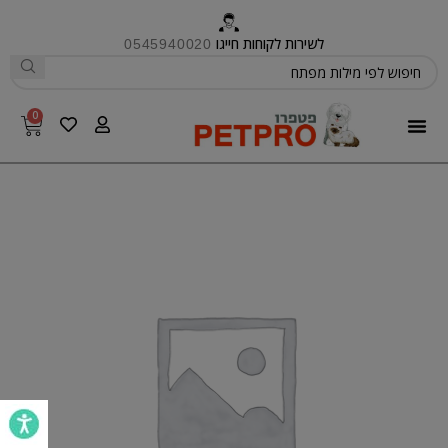
לשירות לקוחות חייגו
0545940020
0
פטפרו CARE