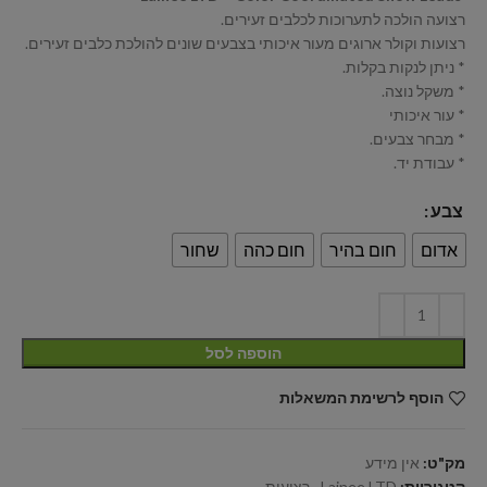
רצועה הולכה לתערוכות לכלבים זעירים.
רצועות וקולר ארוגים מעור איכותי בצבעים שונים להולכת כלבים זעירים.
* ניתן לנקות בקלות.
* משקל נוצה.
* עור איכותי
* מבחר צבעים.
* עבודת יד.
צבע
אדום
חום בהיר
חום כהה
שחור
הוספה לסל
הוסף לרשימת המשאלות
מק"ט:
אין מידע
קטגוריות:
Lainee LTD
,
רצועות