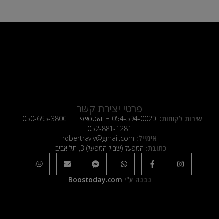
פרטי יצירת קשר
שירות לקוחות:
054-594-0020
+ וואטסאפ |
050-695-3800
|
052-881-1281
אימייל:
robertraviv@gmail.com
כתובת:
המפעל (שביל המפעל) 3, תל אביב
נבנה ע"י
Boostoday.com