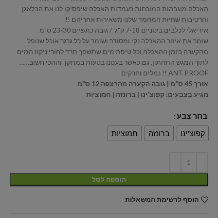
האכלה מוגבהות המוכחות כעמדות האכלה שיפסיקו לנו את הבלאגן
והרטיבות שחיות המחמד שלנו משאירות אחריהם !!
אידיאלי לכלבים בינוניים 7-18 ק"ג / גובה כתפיים 23-30 ס"מ
שומר את איזור ההאכלה נקי ומסודר ושומר על כל גרגר אוכל שנופל
מהקערה בזמן ההאכלה וכל טיפת מים שתשפך תרד לחורי ניקוז המים
לתוך המגש התחתון, גם כאשר בעטנו בטעות במתקן. וההכי חשוב……
ANT PROOF !! נמלים וחרקים
אורך 45 ס"מ | גובה הקערה מהרצפה 12 ס"מ
מגיע בצבעים: קפוצ'ינו | ברונזה | חמוציות
בחר צבע
קפוצ'ינו
ברונזה
חמוציות
הוספה לסל
הוסף לרשימת המשאלות