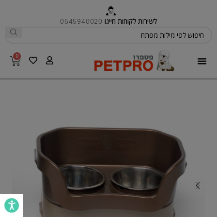
לשירות לקוחות חייגו
0545940020
0
פטפרו CARE