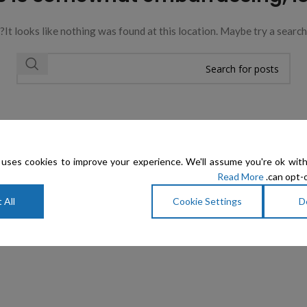
It looks like nothing was found at this location. Maybe try a search?
uses cookies to improve your experience. We'll assume you're ok with
Read More
can opt-o
 All
Cookie Settings
D