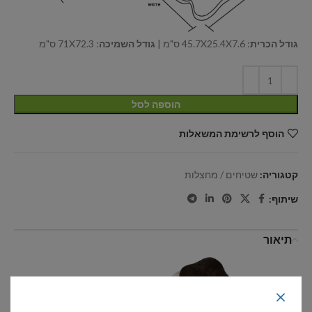
גודל הכרית
: 45.7X25.4X7.6 ס"מ |
גודל השמיכה
: 71X72.3 ס"מ
הוספה לסל
הוסף לרשימת המשאלות
קטגוריה:
שטיחים / מחצלות
שיתוף:
תיאור