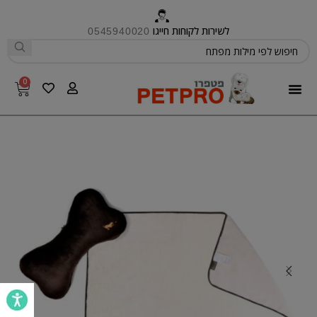
לשירות לקוחות חייגו
0545940020
0
פטפרו CARE