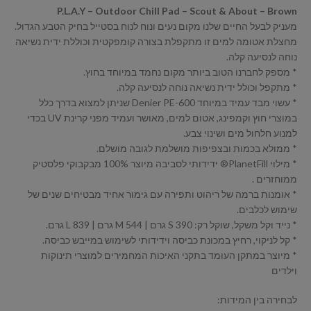
P.L.A.Y – Outdoor Chill Pad – Scout & About – Brown
מעניק לבעל החיים שלנו מקום נעים ונוח לנוח בסטייל בחיק הטבע הגדול.
מחצלת אטומה למים זו מתקפלת בצורה קומפקטית וכוללת ידית נשיאה
נוחה לנסיעה קלה.
* מספק לחברנו הטוב ביותר מקום נחמד במיוחד בחוץ.
* מתקפל וכולל ידית נשיאה נוחה לנסיעה קלה.
* עשוי מבד עמיד במיוחד 600-Denier PE שניתן למצוא בדרך כלל
במוצרי חוץ וקמפינג, אטום למים, מאושר ועמיד מפני קרינת UV בכדי
למנוע חלחול מים ושינוי צבע.
* ממולא בכמות ובצפיפות מושלמת לגובה מושלם.
* מילוי PlanetFill® ידידותי לסביבה מיוצר 100% מבקבוקי פלסטיק
ממוחזרים .
* אומנות ברמה של ריהוט ותפירה עם גימור אחיד מבטיחים שנים של
שימוש לכלבים.
* נייד וקל משקל, שוקל רק: S 390 גרם | M 544 גרם | L 839 גרם.
* קל לניקוי, רחיץ במכונת כביסה וידידותי לשימוש במייבש כביסה.
* מיוצר במתקן העומד בתקני האיכות המחמירים למוצרי תינוקות
וילדים
לבחירה בין המידות: