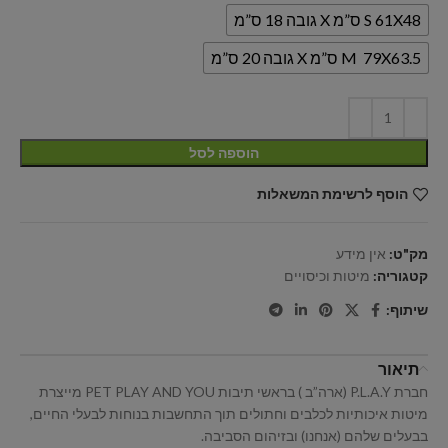
S 61X48 ס”מ X גובה 18 ס”מ
M 79X63.5 ס”מ X גובה 20 ס”מ
הוספה לסל
הוסף לרשימת המשאלות
מק"ט:
אין מידע
קטגוריה:
מיטות וכיסויים
שיתוף:
תיאור
חברת P.L.A.Y (ארה”ב ) בראשי תיבות PET PLAY AND YOU מייצרת
מיטות איכותיות לכלבים וחתולים תוך התחשבות בנוחות לבעלי החיים,
בבעלים שלהם (אנחנו) ובזיהום הסביבה.