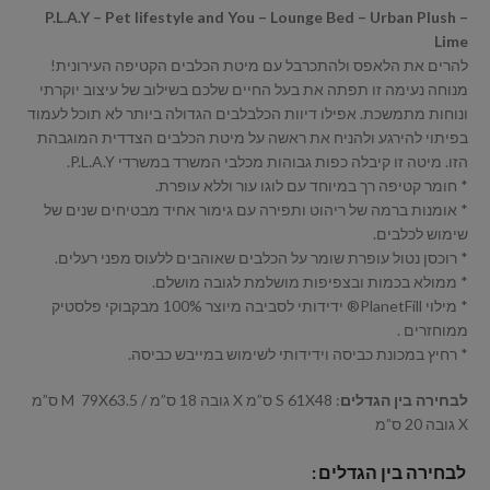
P.L.A.Y – Pet lifestyle and You – Lounge Bed – Urban Plush –
Lime
להרים את הלאפס ולהתכרבל עם מיטת הכלבים הקטיפה העירונית!
מנוחה נעימה זו תפתה את בעל החיים שלכם בשילוב של עיצוב יוקרתי
ונוחות מתמשכת. אפילו דיוות הכלבלבים הגדולה ביותר לא תוכל לעמוד
בפיתוי להירגע ולהניח את ראשה על מיטת הכלבים הצדדית המוגבהת
הזו. מיטה זו קיבלה כפות גבוהות מכלבי המשרד במשרדי P.L.A.Y.
* חומר קטיפה רך במיוחד עם לוגו עור וללא עופרת.
* אומנות ברמה של ריהוט ותפירה עם גימור אחיד מבטיחים שנים של
שימוש לכלבים.
* רוכסן נטול עופרת שומר על הכלבים שאוהבים ללעוס מפני רעלים.
* ממולא בכמות ובצפיפות מושלמת לגובה מושלם.
* מילוי PlanetFill® ידידותי לסביבה מיוצר 100% מבקבוקי פלסטיק
ממוחזרים .
* רחיץ במכונת כביסה וידידותי לשימוש במייבש כביסה.
לבחירה בין הגדלים
: S 61X48 ס”מ X גובה 18 ס”מ / M 79X63.5 ס”מ
X גובה 20 ס”מ
לבחירה בין הגדלים