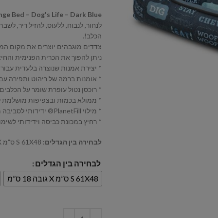
unge Bed – Dog's Life – Dark Blue
לנחור, לנבוח, ללעוס, להזיל ריר, לש
הכלב!.
צדדים מוגבהים יוצרים את מקום המנ
ניתן להפוך את הכרית הפנימית והחי
* יצירת אמנות שנוצרה בלעדית עבור P.L.A.Y. מאת אמנית מקומית בניו יורק Rosalind R.
* אומנות ברמה של ריהוט ותפירה עם
* רוכסן נטול עופרת שומר על הכלבים
* ממולא בכמות ובצפיפות מושלמת ל
* מילוי PlanetFill® ידידותי לסביבה מיוצר 100% מבקבוקי פלסטיק ממוחזרים .
* רחיץ במכונת כביסה וידידותי לשימ
לבחירה בין הגדלים
: S 61X48 ס”מ X גובה 18 ס”מ / M 79X63.5 ס”מ X גובה 20 ס”מ
לבחירה בין הגדלים
S 61X48 ס”מ X גובה 18 ס”מ