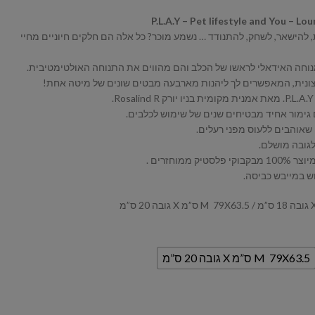
P.L.A.Y – Pet lifestyle and You – Lo
בת, להישאר, לשחק, להתנודד … נשמע מוכר? כל אלה הם חלקים חיוניים מחיי
וחה האידאלי לראשו של הכלב והם מהווים את התנוחה האולטימטיבית.
צונית, המאפשרים לך ליהנות מארבעה מבטים שונים של מיטה אחת!
 גימור אחיד מבטיחים שנים של שימוש לכלבים.
 שאוהבים ללעוס מפני רעלים.
גובה מושלם.
וש במייבש כביסה.
M 79X63.5 ס”מ X גובה 20 ס”מ