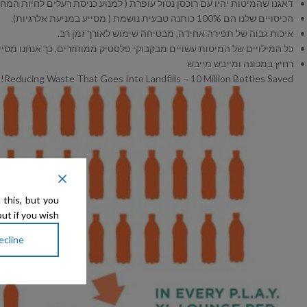
דאגנו שהמיטות יהיו עם רוכסן נטול עופרת ( למנוע כניסת רעלים לחיות המחמ
הכיסויים שלנו הם 100% כותנה טבעית נושמת ( מסייע במניעת אלרגיות).
איכות גבוה של תפירה אחידה, מבטיחה שימוש לאורך זמן רב.
כל המילויים של המיטות עשויים מבקבוקי פלסטיק ממוחזרים, כך אנחנו מסי
רחיץ במכונה ומייבש מייבש
Reducing Waste That Goes Into Landfills – 10 Million Bottles Saved!
 this, but you
ut if you wish.
ecline