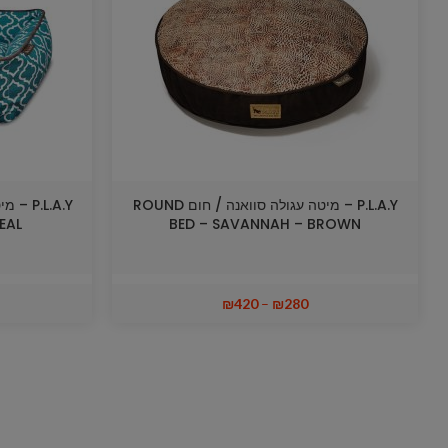
P.L.A.Y – מיטה עגולה סוואנה / חום ROUND
EAL
BED – SAVANNAH – BROWN
₪
420
–
₪
280