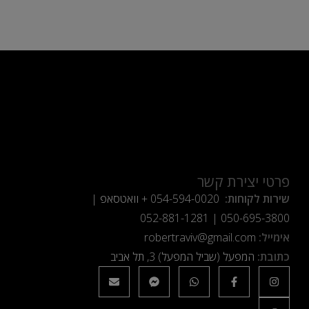
פרטי יצירת קשר
שירות לקוחות:
054-594-0020
+ וואטסאפ |
052-881-1281
|
050-695-3800
אימייל:
robertraviv@gmail.com
כתובת:
המפעל (שביל המפעל) 3, תל אביב