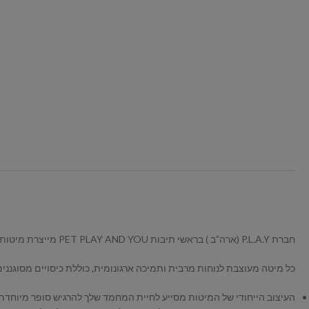
חברת P.L.A.Y (ארה”ב ) בראשי תיבות PET PLAY AND YOU מייצרת מיטות איכותיות לכלבים וחתולים תוך התחשבות בנוחות לבעלי החיים, בבעלים שלהם (אנחנו) ובזיהום הסביבה.
כל מיטה מעוצבת לנוחות מרבית ותמיכה ארגונומית, כוללת כיסויים מסוגנני
העיצוב הייחודי של המיטות מסייע לחיית המחמד שלך להרגיש סופר מיוחדת 