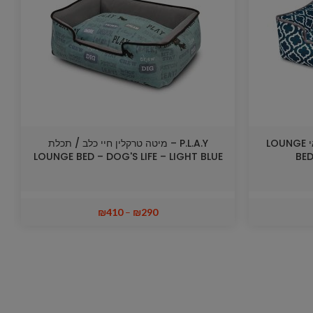
P.L.A.Y – מיטה כחול כהה מרוקאי LOUNGE
P.L.A.Y – מיטה טרקלין חיי כלב / תכלת
LOUNGE BED – DOG'S LIFE – LIGHT BLUE
BE
₪
410
–
₪
290