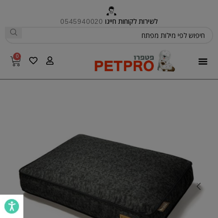
לשירות לקוחות חייגו
0545940020
0
פטפרו CARE