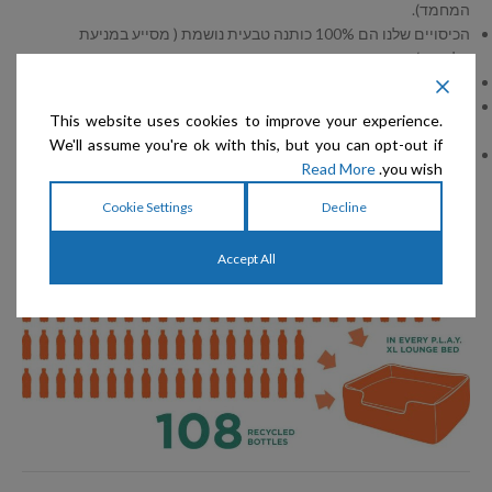
המחמד).
הכיסויים שלנו הם 100% כותנה טבעית נושמת ( מסייע במניעת
אלרגיות).
איכות גבוה של תפירה אחידה, מבטיחה שימוש לאורך זמן רב.
כל המילויים של המיטות עשויים מבקבוקי פלסטיק ממוחזרים, כך אנחנו
This website uses cookies to improve your experience.
מסייעים בשמירה על איכות הסביבה.
We'll assume you're ok with this, but you can opt-out if
רחיץ במכונה ומייבש מייבש
Read More
you wish.
Reducing Waste That Goes Into Landfills – 10 Million Bottles
Saved!
Cookie Settings
Decline
Accept All