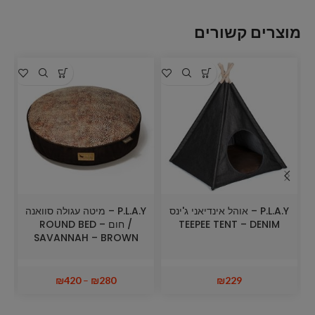
מוצרים קשורים
א
P.L.A.Y – אוהל אינדיאני ג'ינס
P.L.A.Y – מיטה עגולה סוואנה
TEEPEE TENT – DENIM
/ חום ROUND BED –
SAVANNAH – BROWN
₪
420
–
₪
280
₪
229