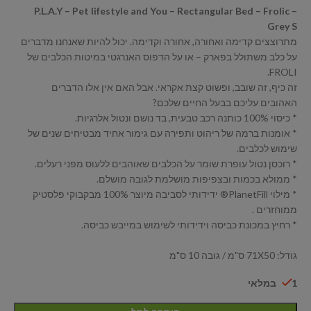
P.L.A.Y – Pet lifestyle and You – Rectangular Bed – Frolic –
Grey S
מתרוצצים קדימה ואחורה, אחורה וקדימה. יכול להיות שאנחנו מדברים
על כלב משתולל בפארק – או על הדפוס האנרגטי במיטות הכלבים של
FROLI.
זה כיף, זה שובב, ופשוט קצת אקראי. אבל האם אין אלו הדברים
האהובים עליכם בבעל החיים שלכם?
* כיסוי 100% כותנה רכב טבעית, בד נושם ונטול אלרגיות.
* אומנות ברמה של ריהוט ותפירה עם גימור אחיד מבטיחים שנים של
שימוש לכלבים.
* רוכסן נטול עופרת שומר על הכלבים שאוהבים ללעוס מפני רעלים.
* ממולא בכמות ובצפיפות מושלמת לגובה מושלם.
* מילוי PlanetFill® ידידותי לסביבה מיוצר 100% מבקבוקי פלסטיק
ממוחזרים .
* רחיץ במכונת כביסה וידידותי לשימוש במייבש כביסה.
גודל: 71X50 ס"מ / גובה 10 ס"מ
1 במלאי