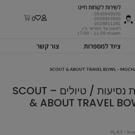
לשירות לקוחות חייגו​
0545940020 -
0
0506953800 -
0528811281
ראשון עד חמישי בין
השעות 11:00 - 17:00​
ציוד למספרות
צור קשר
P.L.A.Y – קערת נסיעות / טיולים – SCOUT
& ABOUT TRAVEL B
P.L.A.Y – Sc