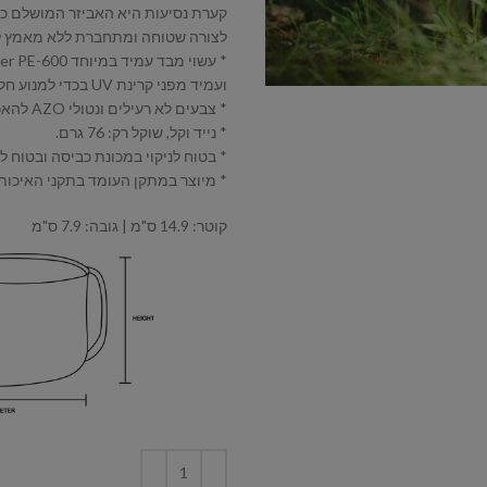
קערת נסיעות היא האביזר המושלם כש
לצורה שטוחה ומתחברת ללא מאמץ לח
ועמיד מפני קרינת UV בכדי למנוע חלחול מים ושינוי צבע.
* צבעים לא רעילים ונטולי AZO להאכלה בטוחה.
* נייד וקל, שוקל רק: 76 גרם.
* בטוח לניקוי במכונת כביסה ובטוח ל
* מיוצר במתקן העומד בתקני האיכות 
קוטר: 14.9 ס"מ | גובה: 7.9 ס"מ