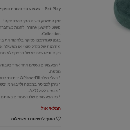
Pet Play – צעצוע בד בצורת כפכף פוצי׳ – ECO Play Globetrotter Collection Pucci's Sandal
זמן המשחק פשוט הפך להרפתקה!
Collection.
בזמן שגורתכם עסוקה בלחקור את בי
מזדמנת של סנדל פוצ'י או מפעילה א
רק תוודאו שהצבע של הכפכף לא מתנ
* הצעצועים נעשים אחד אחד בעבודת 
נוספת.
* בעלי מילוי PlanetFill® ידידותי לסביבה, מיוצרים מ 100% בקבוקי פלסטיק ממוחזרים מאושרים לאחר הצרכן.
* ניתן לכביסה במכונה ולייבוש מייבש..
* צבעים ללא AZO.
* כל הצעצועים שלנו עומדים באותם תק
המלאי אזל
הוסף לרשימת המשאלות