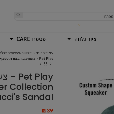
ציוד נלווה
פטפרו CARE
עמוד הבית
ציוד נלווה
צעצועים לכלב
Pet Play – צעצוע בד בצורת כפכף פוצי׳ – ECO Play Globetrotter Collection Pucci's Sandal
t Play
er Collection
cci's Sandal
₪
39