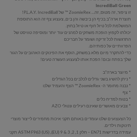
IncrediBall Green
זו ציפור, זה מטוס, זה… ZoomieRex ™ של P.L.A.Y. IncrediBall!
תוצרת ארה"ב בכיף הן ביבשה והן בים, צעצוע צף זה הוא התוספת
המושלמת לכל טיול חוף או טיול בחוץ.
יכולתו לקפוץ הופכת משחקים למהנים עוד יותר ומוסיפה טוויסט של
התרגשות לכל זריקה ושומר על חבריכם
הפרוותיים על כפותיהם.
כדי להתקרר מיום מלא במשחק, הוסף את הפינוקים האהובים על הגור
שלך בפתח ובום! הפכת אותו לצעצוע העשרה טעים!
* מיוצר בארה"ב
* ניתן להשיג בשני גדלים לכלבים בכל הגדלים
* נבנה מחומר ה- ZoomieRex ™ הצף והעמיד שלנו
* צף
* בטוח למדיח כלים
* צבעים מאושרים שאינם רעילים ונטולי AZO
כל הצעצועים שלנו עומדים באותם תקני איכות מחמירים לייצור מוצרי
תינוקות וילדים.
עמידה בדרישות EN71 – חלק 1, 2, 3 & 9 (EU), ASTM F963 (US) תקני