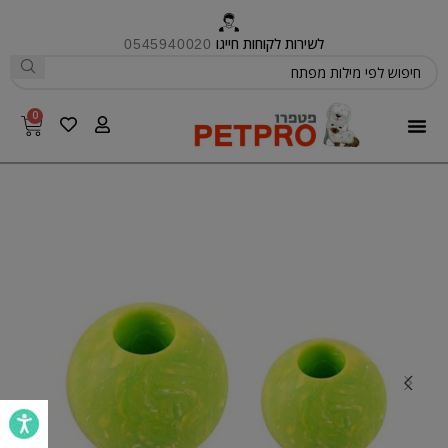
לשירות לקוחות חייגו
0545940020
0
פטפרו CARE