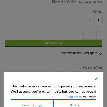
בטיחות צעצועים ו- REACH – SVHC
גודל
L
S
הוספה לסל
הוסף לרשימת המשאלות
מק"ט:
אין מידע
קטגוריה:
צעצועים לכלבים וחתולים
שיתוף:
This website uses cookies to improve your experience.
We'll assume you're ok with this, but you can opt-out if
מידע נוסף
Read More
you wish.
מידות
אין מידע
Cookie Settings
Decline