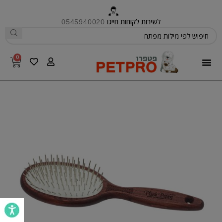
לשירות לקוחות חייגו
0545940020
0
פטפרו CARE