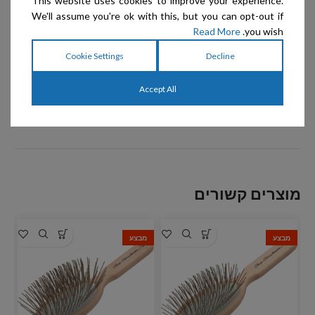
This website uses cookies to improve your experience.
We'll assume you're ok with this, but you can opt-out if
Read More
you wish.
Cookie Settings
Decline
Accept All
מוצרים קשורים
מבצע
מבצע
מ