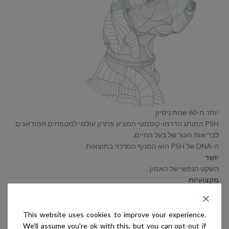
יותר מ-60 שנות ניסיון
PSH המותג הדרמו-קוסמטי המציע פתרון עולמי למטפחים המודאגים
לבריאות העור של בעל החיים.
ה-DNA של PSH הוא המנוף המרכזי בתוצאות.
יוֹשֶׁר
השקט הנפשי של האמון.
מִקצוֹעִיוּת
מבקשים להגיע לסטנדרט שיודעים שאפשר להשיג.
עֲנָוָה
עקביות בהחלטות.
This website uses cookies to improve your experience.
לְמִידָה
We'll assume you're ok with this, but you can opt-out if