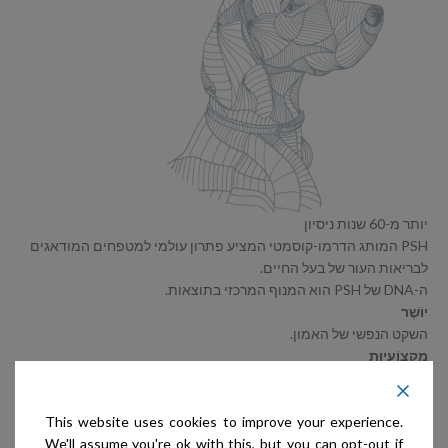
יותר מ-60 שנות ניסיון
PSH המותג הדרמו-קוסמטי המציע פתרון עולמי למטפחים המודאגים
לבריאות העור של בעל החיים.
ה-DNA של PSH הוא המנוף המרכזי בתוצאות.
יוֹשֶׁר
השקט הנפשי של האמון.
מִקצוֹעִיוּת
מבקשים להגיע לסטנדרט שיודעים שאפשר להשיג.
עֲנָוָה
This website uses cookies to improve your experience.
עקביות בהחלטות.
We'll assume you're ok with this, but you can opt-out if
לְמִידָה