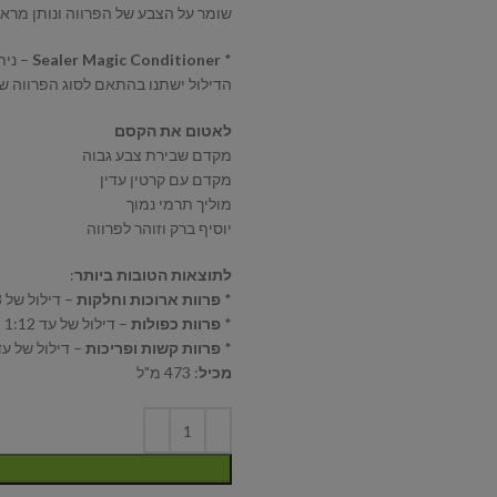
שומר על הצבע של הפרווה ונותן מרא
*
Sealer Magic Conditioner
– נית
הדילול ישתנו בהתאם לסוג הפרווה ש
לאטום את הקסם
מקדם שבירת צבע גבוה
מקדם עם קרטין עדין
מוליך תרמי נמוך
יוסיף ברק וזוהר לפרווה
לתוצאות הטובות ביותר
:
*
פרוות ארוכות וחלקות
– דילול של 1:8
*
פרוות כפולות
– דילול של עד 1:12
*
פרוות קשות ופריכות
– דילול של עד :16
מכיל
: 473 מ"ל