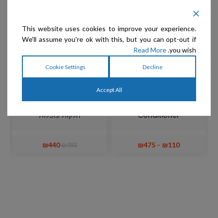
מבצע
מ
אזל המלאי
This website uses cookies to improve your experience.
We'll assume you're ok with this, but you can opt-out if
Read More
you wish.
Cookie Settings
Decline
Accept All
Vellus – מרכך לכל סוגי
Chris Christensen – סט
הפרוות Show
מושלם לפרוות ארוכות,
Conditioner
חלקות ונופלות
₪
440
₪
475
–
₪
110
₪
493