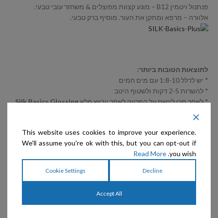
פנתנול ויטמין B12 – מונע קצוות מפוצלים & משחזר עובי טבעי.
אלוורה – מרפא ומתקן את העור. מוסיף ברק טבעי.
לתוצאות הטובות ביותר:
* יש לדלל 1:8-10 עם מים חמים
* להשרות 2-5 דקות ולשטוף היטב
* לאחר מכן ליישם על הפרווה לאחר ייבוש מלא
Silk Basics Glossing
Spray PLUS
* במקרה ומשמנים בין התערוכות מומלץ להשתמש ב
Pure Paws –
This website uses cookies to improve your experience.
Factor 0 Shampoo
כחפיפה ראשונה להורדת השמן.
We'll assume you're ok with this, but you can opt-out if
Read More
you wish.
Cookie Settings
Decline
מוצרים קשורים
Accept All