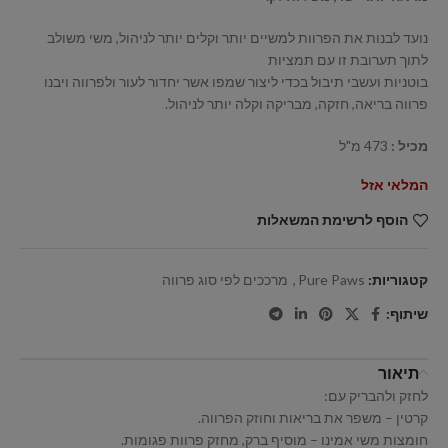
נועד לבנות את הפרוות למשיים יותר וקלים יותר לניהול, משי משולב
לתוך תערובת זו עם תמציות
בוטניות ועשבי תיבול בכדי ליצור שמפו אשר יחדור לעור ולפרווה ויבנו
פרווה בריאה, חזקה, מבריקה וקלה יותר לניהול.
מכיל :
473 מ"ל
המלאי אזל
הוסף לרשימת המשאלות
קטגוריות:
Pure Paws
,
מרככים לפי סוג פרווה
שיתוף:
תיאור
לחזק ולהבריק עם:
קרטין – משפר את בריאות וחוזק הפרווה.
חומצות משי אמינו – מוסיף ברק, מחזק פרוות פגומות.