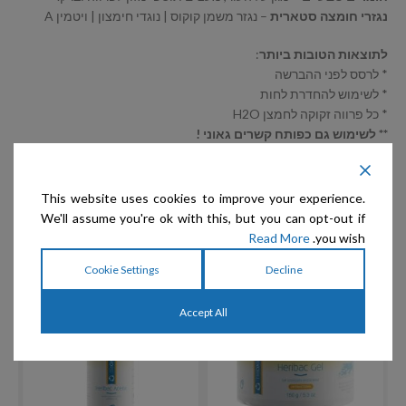
נגזרי חומצה סטארית
– נגזר משמן קוקוס | נוגדי חימצון | ויטמין A
לתוצאות הטובות ביותר
:
* לרסס לפני ההברשה
* לשימוש להחדרת לחות
* כל פרווה זקוקה לחמצן H2O
** לשימוש גם כפותח קשרים גאוני !
This website uses cookies to improve your experience.
We'll assume you're ok with this, but you can opt-out if
מוצרים קשורים
Read More
you wish.
Cookie Settings
Decline
אזל המלאי
Accept All