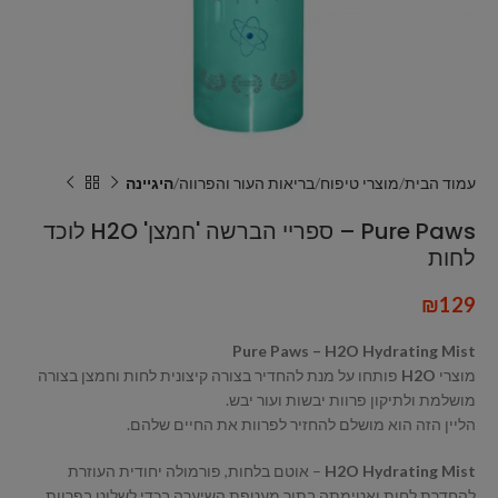
עמוד הבית
מוצרי טיפוח
בריאות העור והפרווה
היגיינה
Pure Paws – ספריי הברשה 'חמצן' H2O לוכד
לחות
₪
129
Pure Paws – H2O Hydrating Mist
מוצרי
H2O
פותחו על מנת להחדיר בצורה קיצונית לחות וחמצן בצורה
מושלמת ולתיקון פרוות יבשות ועור יבש.
הליין הזה הוא מושלם להחזיר לפרוות את החיים שלהם.
H2O Hydrating Mist
– אוטם בלחות, פורמולה יחודית העוזרת
להחדרת לחות ואטימתה בתוך מעטפת השיערה בכדי לשלוט בפרוות