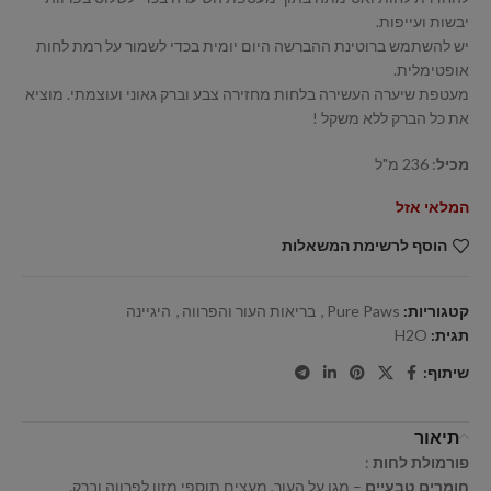
יבשות ועייפות.
יש להשתמש ברוטינת ההברשה היום יומית בכדי לשמור על רמת לחות
אופטימלית.
מעטפת שיערה העשירה בלחות מחזירה צבע וברק גאוני ועוצמתי. מוציא
את כל הברק ללא משקל !
מכיל
: 236 מ"ל
המלאי אזל
הוסף לרשימת המשאלות
קטגוריות:
Pure Paws
,
בריאות העור והפרווה
,
היגיינה
תגית:
H2O
שיתוף:
תיאור
פורמולת לחות
:
חומרים טבעיים
– מגן על העור, מעצים תוספי מזון לפרווה וברק.