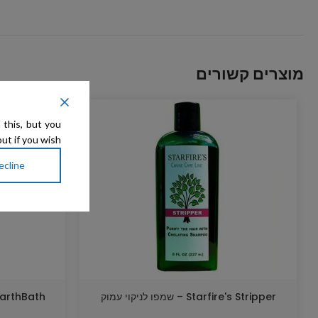
מוצרים קשורים
אזל המלאי
 this, but you
ut if you wish.
ecline
Starfire's Stripper – שמפו לניקוי עמוק