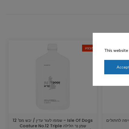
מבצע
This website 
Accept
Isle Of Dogs – שמפו לעור עדין / יבש מס' 12
שמן נר הלילה Coature No.12 Triple