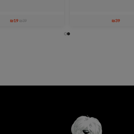
₪
19
₪
39
₪
39