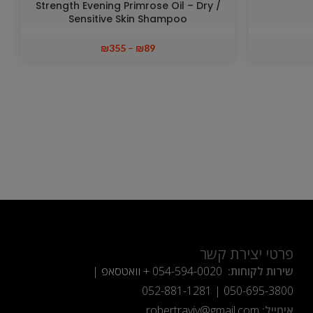
Strength Evening Primrose Oil – Dry /
Sensitive Skin Shampoo
₪
355
–
₪
89
פרטי יצירת קשר
שירות לקוחות:
054-594-0020
+ וואטסאפ |
052-881-1281
|
050-695-3800
אימייל:
robertraviv@gmail.com