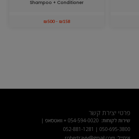
Shampoo + Conditioner
₪
500
–
₪
158
פרטי יצירת קשר
שירות לקוחות:
054-594-0020
+ וואטסאפ |
052-881-1281
|
050-695-3800
אימייל:
robertraviv@gmail.com