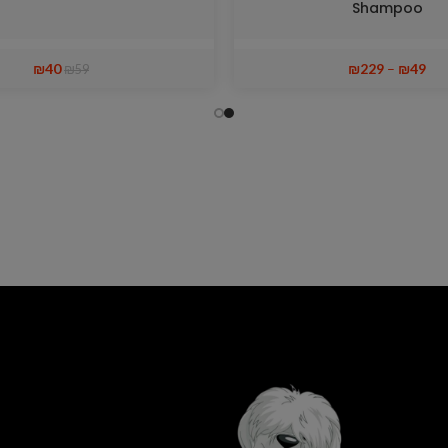
Shampoo
₪
40
₪
229
–
₪
49
₪
59