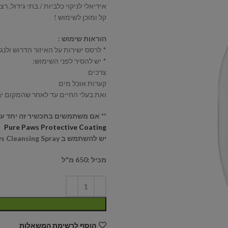
אידיאלי לניקוי כלביות / בתי גידול, ר
קל ומוכן לשימוש !
הוראות שימוש :
* לרסס ישירות על האיזור הדרוש ולנגב
* יש להסיר לפני השימוש:
צרכים
קערות אוכל מים
ואת בעלי החיים עד לאחר שהמקום יב
** אם משתמשים בתכשיר זה יחד ע
Pure Paws Protective Coating
יש להשתמש ב Pure Paws Cleansing Spray קודם !
מכיל :650 מ"ל
הוסף לרשימת המשאלות