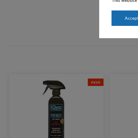
This website 
Accept
מבצע