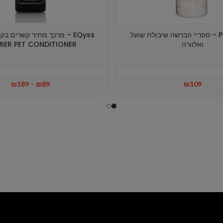
Pure Paws – ספריי הברשה שיבולת שועל
EQyss – מרכך מתיר קשרים 
ואלוורה
MIER PET CONDITIONER
₪
189
–
₪
89
₪
109