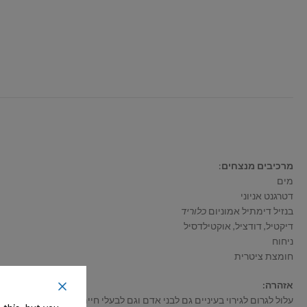
מרכיבים מנצחים
:
מים
דטרגנט אניוני
בנזיל דימתיל אמוניום
כלוריד
דיקטיל, דודציל, אוקטילדסיל
ניחוח
חומצת ציטרית
אזהרה:
עלול לגרום לגירוי בעיניים גם לבני אדם וגם לבעלי חיים.