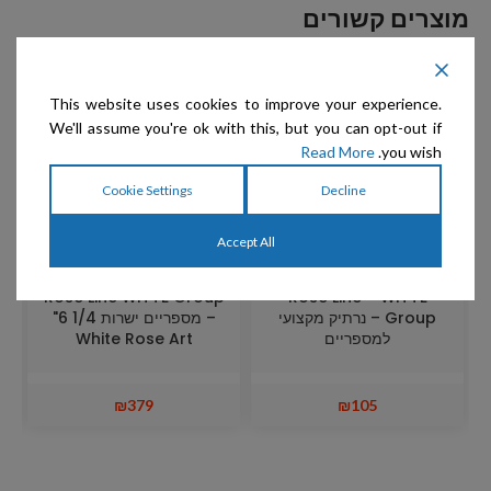
מוצרים קשורים
מ
This website uses cookies to improve your experience.
We'll assume you're ok with this, but you can opt-out if
Read More
you wish.
Cookie Settings
Decline
Accept All
Rose Line WITTE Group
Rose Line – WITTE
Group – נרתיק מקצועי
– מספריים ישרות 1/4 6"
oup
למספריים
White Rose Art
₪
379
₪
105