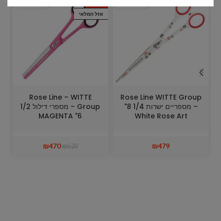
מבצע
אזל המלאי
Rose Line – WITTE
Rose Line WITTE Group
– מספריים ישרות 1/4 8"
Group – מספרי דילול 1/2
6" MAGENTA
White Rose Art
₪
470
₪
479
₪
520