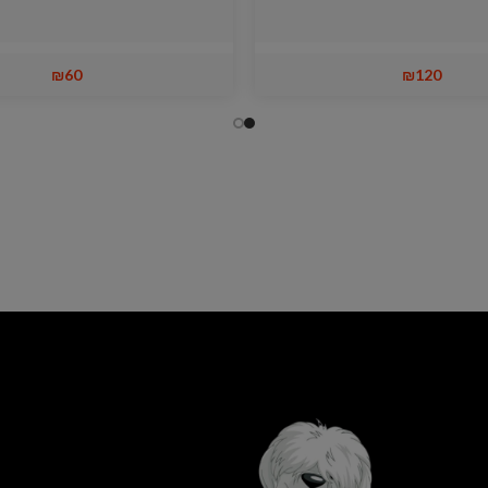
₪
60
₪
120