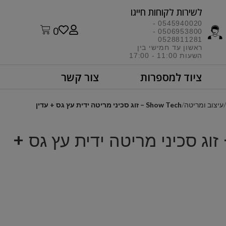
לשירות לקוחות חייגו​
0545940020 -
0
0506953800 -
0528811281
ראשון עד חמישי בין
השעות 11:00 - 17:00​
ציוד למספרות
צור קשר
עיצוב ומריטה
Show Tech – זוג סכיני מריטה ידית עץ גס + עדין
Show T – זוג סכיני מריטה ידית עץ גס +