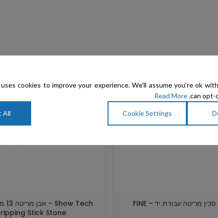
uses cookies to improve your experience. We'll assume you're ok with
Read More
can opt-o
 All
Cookie Settings
D
tripping Stick Stone