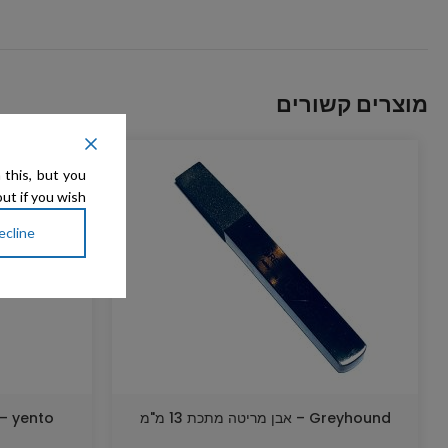
מוצרים קשורים
 this, but you
ut if you wish.
ecline
Greyhound – אבן מריטה מתכת 13 מ"מ
yento – סכין מריטה עבודת יד – FINE