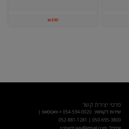
₪
100
פרטי יצירת קשר
שירות לקוחות:
054-594-0020
+ וואטסאפ |
052-881-1281
|
050-695-3800
אימייל:
robertraviv@gmail.com