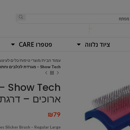
ציוד נלווה
פטפרו CARE
עמוד הבית
מוצרי טיפוח
כלים לעיצוב
Show Tech – מגרדת לכלבים וחתולים פינים ארוכים – דרגת קושי – רגיל
ech
ארוכים – דרגת 
₪
79
s Slicker Brush – Regular Large