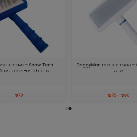
Show Tech – המגרדת היפנית DoggyMan
Show Tech – מגרדת בינ
לבנה
עדינות/גורים-פינים רכים 2.2 ס"מ
₪
79
₪
75
–
₪
60