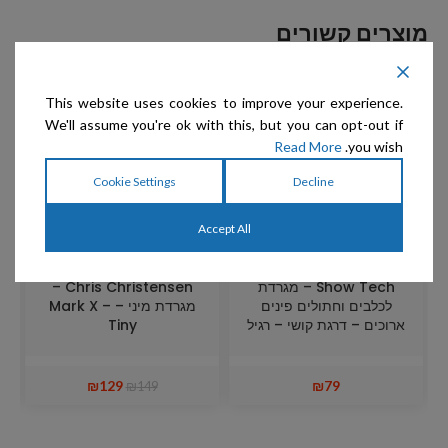
מוצרים קשורים
מבצע
This website uses cookies to improve your experience.
We'll assume you're ok with this, but you can opt-out if
Read More
you wish.
Cookie Settings
Decline
Accept All
Show Tech – מגרדת
Chris Christensen –
לכלבים וחתולים פינים
מגרדת מיני – Mark X –
ארוכים – דרגת קושי – רגיל
Tiny
₪
129
₪
79
₪
149