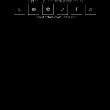
כתובת:
המפעל (שביל המפעל) 3, תל אביב
נבנה ע"י
Boostoday.com