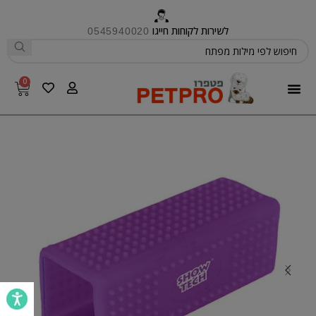
לשירות לקוחות חייגו
0545940020
0
פטפרו CARE