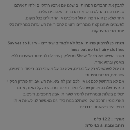
לחבק את החברים הפרוותיים שלנו עם ארבע הרגליים ולהיות איתם
סביבנו הם בהחלט ברשימת הדברים האהובים עלינו.
אחד שלא כן הוא הפרווה של הכלבים או החתולים בכל מקום.
לפעמים אנחנו קצת ממהרים ורוצים להסיר את השיערות במהירות בלי
יותר מדי התעסקות.
תגידו כן לחיבוק פרוותי אבל לא לבגדים שעירים – Say yes to furry
hugs but no to hairy clothes
מסיר השיער של Show Tech מסיליקון עוזר לנו להיפטר משערות ללא
מאמץ וברגע אחד.
זה יכול לשמש לא רק על בגדים, אלא גם על מושבי רכב, ריפודי רהיטים,
שטיחים, מגבות ומיטות .
אם לא מתחשק לכם או אין לכם זמן להוציא את השואב, זה פתרון הניקוי
המהיר שלכם. מכיוון שהכלי בצורת צינור מרובע זה קל מאוד, אתם
יכולים בקלות ובמהירות להסיר שערות ואבק מחפצים. העיצוב
הארגונומי והחכם שלו משתלב בנוח ביד וגם מאפשר לנו לשאת אותו
בתיק היד כשאנחנו בדרכים.
אורך: ± 12.2 ס"מ
רוחב וגובה: ± 4.3 ס"מ