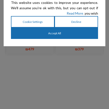
This website uses cookies to improve your experience.
We'll assume you're ok with this, but you can opt-out if
Read More
you wish.
Cookie Settings
Decline
Rose Line WITTE Group
Rose Line WITTE Group
– מספריים ישרות 1/4 6"
– מספריים ישרות 1/4 8"
Accept All
Black Rose Art
White Rose Art
₪
479
₪
379