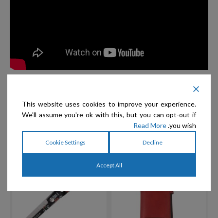
This website uses cookies to improve your experience.
We'll assume you're ok with this, but you can opt-out if
מוצרים קשורים
Read More
you wish.
Cookie Settings
Decline
Accept All