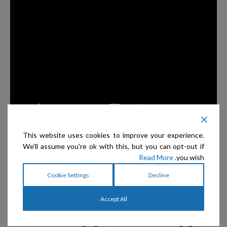
This website uses cookies to improve your experience.
We'll assume you're ok with this, but you can opt-out if
Read More
you wish.
Cookie Settings
Decline
מוצרים קשורים
Accept All
מ