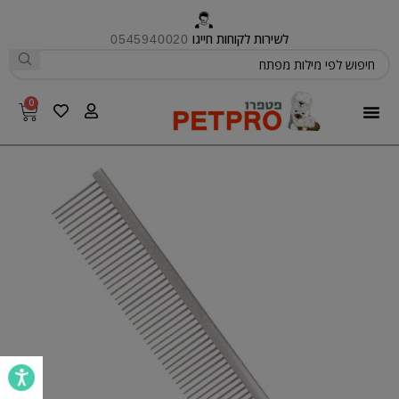
לשירות לקוחות חייגו
0545940020
0
פטפרו CARE