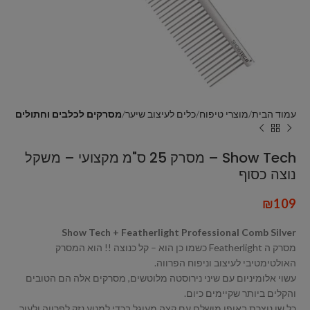
עמוד הבית
מוצרי טיפוח
כלים לעיצוב שיער
מסרקים לכלבים וחתולים
Show Tech – מסרק 25 ס"מ מקצועי – משקל
נוצה כסוף
₪
109
Show Tech + Featherlight Professional Comb Silver
מסרק ה Featherlight כשמו כן הוא – קל כנוצה !! הוא המסרק
האולטימטיבי לעיצוב וניפוח הפרווה.
עשוי אלומיניום עם שיני נירוסטה מלוטשים, מסרקים אלה הם הטובים
והקלים ביותר שקיימים כיום.
כל שן נוצרת באופן מושלם עם קצה מעוגל בכדי למנוע נזק לפרווה ולעור.