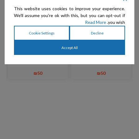
This website uses cookies to improve your experience.
We'll assume you're ok with this, but you can opt-out if
Read More
you wish.
Cookie Settings
Decline
Show Tech – מסרק 23.5
Show Tech – מסרק 18
ס"מ ידית עץ סיסם
ס"מ ידית עץ סיסם –
Accept All
MEDIUM
₪
50
₪
50