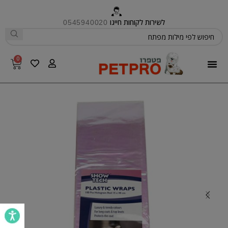
לשירות לקוחות חייגו
0545940020
0
פטפרו CARE