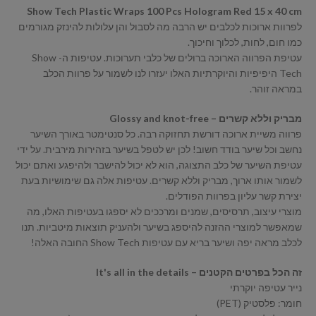
Show Tech Plastic Wraps 100 Pcs Hologram Red 15 x 40 cm
לפרוות ארוכות לכלבים יש הרבה מה לסבול והן עלולות להינזק מגורמים
כמו חום, לחות, לכלוך וחיכוך.
עטיפת הפרווה הארוכה ברולים של כלבי תערוכות. עטיפות ה- Show
Tech היפיפיות והיוקרתיות האלו יעזרו לנו לשמור על פרוות הכלב
במראה זוהר.
מבריק וללא קשרים – Glossy and knot-free
פרווה משיית ארוכה דורשת תחזוקה רבה. כל סנטימטר באורך השיער
נחשב וכל שיער בודד חשוב! לכן יש לטפל בשיער בזהירות מירבית. על ידי
עטיפת השיער של כלב התצוגה, הוא לא יכול להישבר ולהיפגע ואתם יכול
לשמור אותו ארוך, מבריק וללא קשרים. עטיפות אלה גם שימושיות בעת
יצירת קשר עליון בפרוות הפודלים.
מוצרי עיצוב, תרסיסים, שמנים ומרככים לא יספגו בעטיפות האלו, מה
שמאפשר למוצרי ההזנה להיספג בשיער ולהעניק תוצאות מיטביות. תנו
לכלב מראה יפה ושיער בריא עם עטיפות Show Tech החובה האלה!
זה הכל בפרטים הקטנים – It's all in the details
נייר עטיפה יוקרתי
חומר: פלסטיק (PET)