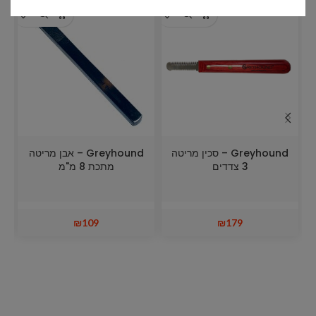
Greyhound – סכין מריטה
Greyhound – אבן מריטה
3 צדדים
מתכת 8 מ"מ
₪
109
₪
179