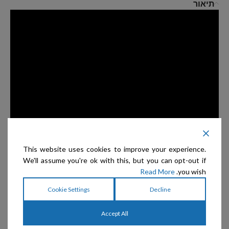
תיאור
This website uses cookies to improve your experience.
We'll assume you're ok with this, but you can opt-out if
Read More
you wish.
Cookie Settings
Decline
מוצרים קשורים
Accept All