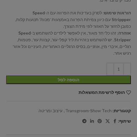
הוראות שימוש
: לסרק בעדינות את הפרווה עם ה-
Speed
Strippper
עם כיוון צמיחת הפרווה באמצעות 'מכות' תנועות קלות,
כמובן לחזור על האזור לפי מידת הצורך.
אזהרה
: זהו כלי חד מאוד, אין לאפשר לילדים להשתמש ב-
Speed
Stripper
. יש להשתמש בזהירות ליד קפלי עור, קצוות עור, פטמות,
רגליים, איברי מין, אוזניים, בסיס הרגליים האחוריות, העיניים וכל אזור
רגיש אחר.
הוספה לסל
הוסף לרשימת המשאלות
קטגוריות:
Transgroom-Show Tech
,
עיצוב ומריטה
שיתוף: