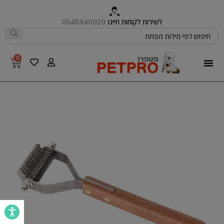
לשירות לקוחות חייגו
0545940020
0
פטפרו CARE