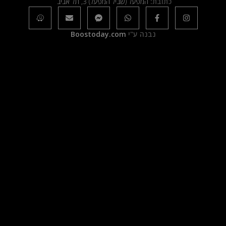
כתובת:
המפעל (שביל המפעל) 3, תל אביב
נבנה ע"י
Boostoday.com