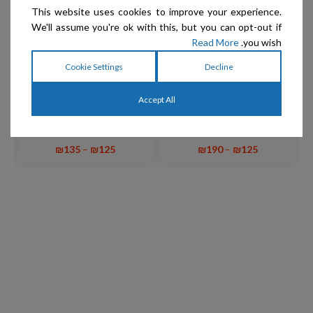
This website uses cookies to improve your experience.
We'll assume you're ok with this, but you can opt-out if
Read More
you wish.
Cookie Settings
Decline
Show Tech – קולר חצי חנק
Show Tech – רצועת הולכה
+ רצועה עגולה מעור אייל
+ קולר חצי חנק באפלו צמה
Accept All
שחור 4 מ"מ Dapper Dogs
₪
135
–
₪
125
₪
190
–
₪
125