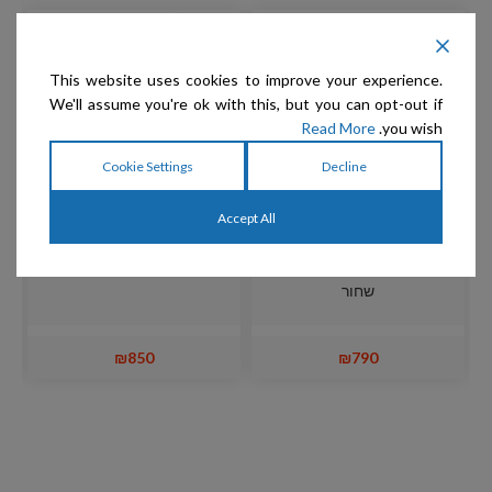
This website uses cookies to improve your experience.
We'll assume you're ok with this, but you can opt-out if
Read More
you wish.
Cookie Settings
Decline
Accept All
Show Tech – שולחן
Show Tech – שולחן
תערוכות 70x48x76 ס"מ –
תערוכות 81x52x78 ס"מ
מ
שחור
₪
850
₪
790