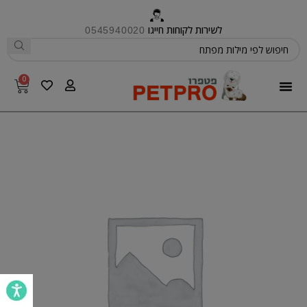
לשירות לקוחות חייגו
0545940020
0
פטפרו CARE