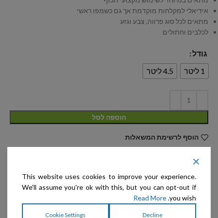
אידיאלי למקלחות מוקדמת אך גם כשמפו ראשי
מתאים לכל סוג פרווה, צבע וגזע
לכלבים וחתולים
גודל
1 ליטר
4.5 ליטר
הוספה לסל
הוסף לרשימת המשאלות
מק"ט:
אין מידע
This website uses cookies to improve your experience.
קטגוריות:
Transgroom-Show Tech
,
לשימוש יום יומי וניקוי עמוק
,
We'll assume you're ok with this, but you can opt-out if
מרככים לשימוש יום יומי
Read More
you wish.
תגיות:
SUPREME
,
Show Tech
,
שמפו
,
שמפו לניקוי עמוק
,
שמפו
לניקוי עמוק יום יומי
Cookie Settings
Decline