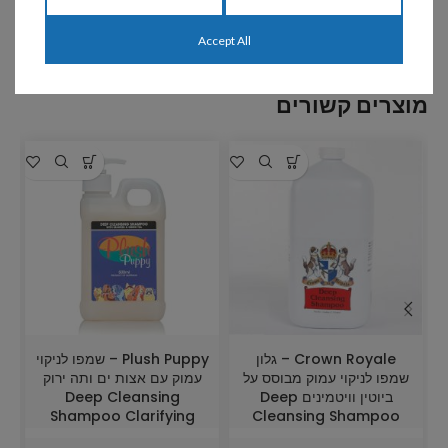
שיתוף:
Accept All
מוצרים קשורים
Crown Royale – גלון
Plush Puppy – שמפו לניקוי
שמפו לניקוי עמוק מבוסס על
עמוק עם אצות ים ותה ירוק
ביוטין וויטמינים Deep
Deep Cleansing
Shampoo Clarifying
Cleansing Shampoo
Shampoo