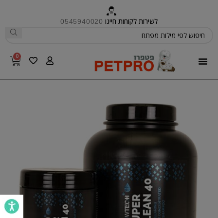
לשירות לקוחות חייגו
0545940020
0
פטפרו CARE